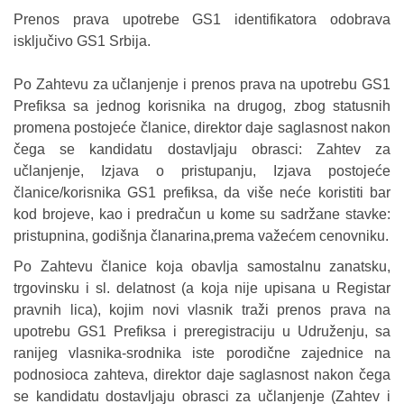
Prenos prava upotrebe GS1 identifikatora odobrava
isključivo GS1 Srbija.
Po Zahtevu za učlanjenje i prenos prava na upotrebu GS1
Prefiksa sa jednog korisnika na drugog, zbog statusnih
promena postojeće članice, direktor daje saglasnost nakon
čega se kandidatu dostavljaju obrasci: Zahtev za
učlanjenje, Izjava o pristupanju, Izjava postojeće
članice/korisnika GS1 prefiksa, da više neće koristiti bar
kod brojeve, kao i predračun u kome su sadržane stavke:
pristupnina, godišnja članarina,prema važećem cenovniku.
Po Zahtevu članice koja obavlja samostalnu zanatsku,
trgovinsku i sl. delatnost (a koja nije upisana u Registar
pravnih lica), kojim novi vlasnik traži prenos prava na
upotrebu GS1 Prefiksa i preregistraciju u Udruženju, sa
ranijeg vlasnika-srodnika iste porodične zajednice na
podnosioca zahteva, direktor daje saglasnost nakon čega
se kandidatu dostavljaju obrasci za učlanjenje (Zahtev i