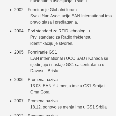
nacionalnih asocijacija u svetu
2002: Formiran je Globalni forum
Svaki član Asocijacije EAN International ima
pravo glasa i predlaganja.
2004: Prvi standard za RFID tehnologiju
Prvi standard za Radio frekfentnu
identifikaciju je stvoren.
2005: Formiranje GS1
EAN international i UCC SAD i Kanada se
sjedinjuju i nastaje GS1 sa centralama u
Davosu i Brislu
2006: Promena naziva
13.03. EAN YU menja ime u GS1 Srbija i
Crna Gora
2007: Promena naziva
18.12. ponovo se menja ime u GS1 Srbija
2012: Promena naziva