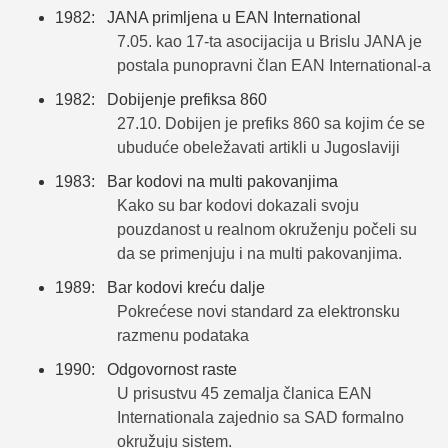
1982: JANA primljena u EAN International
7.05. kao 17-ta asocijacija u Brislu JANA je
postala punopravni član EAN International-a
1982: Dobijenje prefiksa 860
27.10. Dobijen je prefiks 860 sa kojim će se
ubuduće obeležavati artikli u Jugoslaviji
1983: Bar kodovi na multi pakovanjima
Kako su bar kodovi dokazali svoju
pouzdanost u realnom okruženju počeli su
da se primenjuju i na multi pakovanjima.
1989: Bar kodovi kreću dalje
Pokrećese novi standard za elektronsku
razmenu podataka
1990: Odgovornost raste
U prisustvu 45 zemalja članica EAN
Internationala zajednio sa SAD formalno
okružuju sistem.