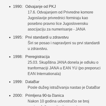
1990: Odvajanje od PKJ
17.6. Odvajanjem od Privredne komore
Jugoslavije privrednici formiraju kao
posebno pravno lice Jugoslovensku
asocijaciju za numerisanje - JANA
1995: Prvi standardi u zdravstvu
Širi se posao i napravljeni su prvi standardi
u zdravstvu.
1998: Preregistracija
25.03. Skupština JANA donela je odluku o
tranformaciji JANA u EAN YU (po preporuci
EAN Internationala)
1999: DataBar
Posle dužeg istraživanja nastao je DataBar
2000: Primljena 90-ta članica
Nakon 10 godina udvostručio se broj