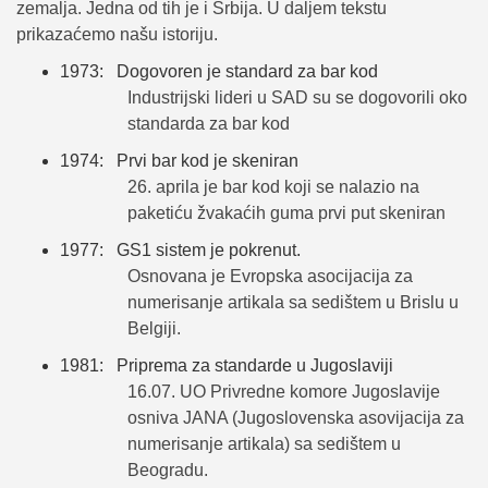
zemalja. Jedna od tih je i Srbija. U daljem tekstu
prikazaćemo našu istoriju.
1973: Dogovoren je standard za bar kod
Industrijski lideri u SAD su se dogovorili oko
standarda za bar kod
1974: Prvi bar kod je skeniran
26. aprila je bar kod koji se nalazio na
paketiću žvakaćih guma prvi put skeniran
1977: GS1 sistem je pokrenut.
Osnovana je Evropska asocijacija za
numerisanje artikala sa sedištem u Brislu u
Belgiji.
1981: Priprema za standarde u Jugoslaviji
16.07. UO Privredne komore Jugoslavije
osniva JANA (Jugoslovenska asovijacija za
numerisanje artikala) sa sedištem u
Beogradu.