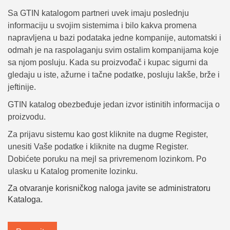
Sa GTIN katalogom partneri uvek imaju poslednju
informaciju u svojim sistemima i bilo kakva promena
napravljena u bazi podataka jedne kompanije, automatski i
odmah je na raspolaganju svim ostalim kompanijama koje
sa njom posluju. Kada su proizvođač i kupac sigurni da
gledaju u iste, ažurne i tačne podatke, posluju lakše, brže i
jeftinije.
GTIN katalog obezbeđuje jedan izvor istinitih informacija o
proizvodu.
Za prijavu sistemu kao gost kliknite na dugme Register,
unesiti Vaše podatke i kliknite na dugme Register.
Dobićete poruku na mejl sa privremenom lozinkom. Po
ulasku u Katalog promenite lozinku.
Za otvaranje korisničkog naloga javite se administratoru
Kataloga.